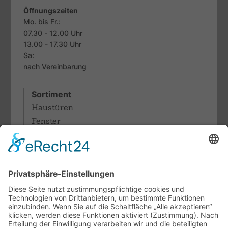
Öffnungszeiten
Mo. bis Fr.:
07.30 - 12.00 Uhr
13.00 - 17.30 Uhr
Sa:
nach Vereinbarung
Sortiment
Haustüren
Fenster
Sonnenschutz
Rollläden
Terrassendächer & Glasdachsysteme
Lamellendächer
Pergolamarkisen
Fachthemen
Indoor-Living meets Outdoor-Living