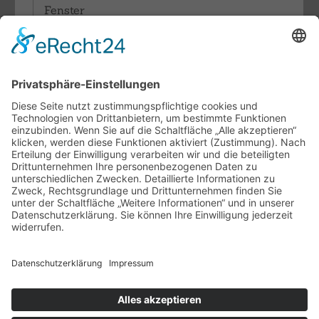
Fenster
Sonnenschutz
Rollläden
Terrassendächer & Glasdachsysteme
Lamellendächer
Pergolamarkisen
Fachthemen
Indoor-Living meets Outdoor-Living
Terrassendächer von Brustor
Klappläden- / Fensterläden aus
Aluminium
Unternehmen
Ansprechpartner
Ausstellung
Vertriebspartner