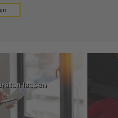
en
eraten lassen