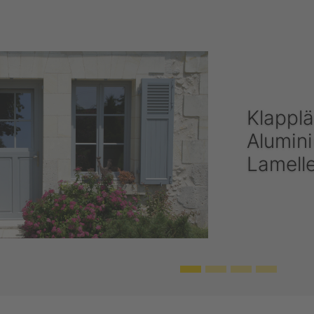
Klapplä
Alumin
Lamell