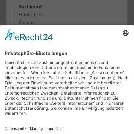
Sortiment
Haustüren
Fenster
Sonnenschutz
Rollläden
Terrassendächer & Glasdachsysteme
Lamellendächer
Pergolamarkisen
Fachthemen
Indoor-Living meets Outdoor-Living
Terrassendächer von Brustor
Klappläden- / Fensterläden aus
Aluminium
Unternehmen
Ansprechpartner
Ausstellung