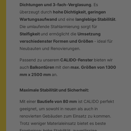
Dichtungen und 3-fach-Verglasung
. Es
überzeugt durch
hohe Dichtigkeit, geringen
Wartungsaufwand
und eine
langlebige Stabilität
.
Die umlaufende Stahlarmierung sorgt für
Steifigkeit
und ermöglicht die
Umsetzung
verschiedenster Formen und Größ
e
n
- ideal für
Neubauten und Renovierungen.
Passend zu unserem
CALIDO-Fenster
bieten wir
auch
Balkontüren
mit den
max. Größen von 1300
mm x 2500 mm
an.
Maximale Stabilität und Sicherheit:
Mit einer
Bautiefe von 80 m
m
ist CALIDO perfekt
geeignet, um sowohl in neuen als auch in
renovierten Gebäuden zum Einsatz zu kommen.
Trotz weniger Materialeinsatz bietet es beste
Ergebnisse: hohe Stabilität, zuverlässige