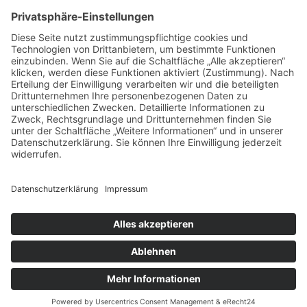
Lamellendächer
Pergolamarkisen
Fachthemen
Indoor-Living meets Outdoor-Living
Terrassendächer von Brustor
Klappläden- / Fensterläden aus
Aluminium
Unternehmen
Ansprechpartner
Ausstellung
Vertriebspartner
Startseite
Impressum
Datenschutzerklärung