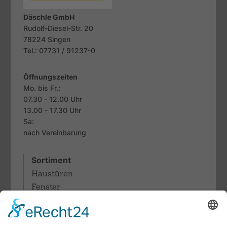
Däschle GmbH
Rudolf-Diesel-Str. 20
78224
Singen
Tel.: 07731 / 91237-0
Öffnungszeiten
Mo. bis Fr.:
07.30 - 12.00 Uhr
13.00 - 17.30 Uhr
Sa:
nach Vereinbarung
Sortiment
Haustüren
Fenster
Sonnenschutz
Rollläden
Terrassendächer & Glasdachsysteme