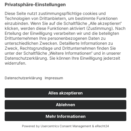
Lamellendächer
Pergolamarkisen
Fachthemen
Indoor-Living meets Outdoor-Living
Terrassendächer von Brustor
Klappläden- / Fensterläden aus
Aluminium
Unternehmen
Ansprechpartner
Ausstellung
Vertriebspartner
Startseite
Impressum
Datenschutzerklärung