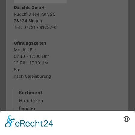
Däschle GmbH
Rudolf-Diesel-Str. 20
78224
Singen
Tel.: 07731 / 91237-0
Öffnungszeiten
Mo. bis Fr.:
07.30 - 12.00 Uhr
13.00 - 17.30 Uhr
Sa:
nach Vereinbarung
Sortiment
Haustüren
Fenster
Sonnenschutz
Rollläden
Terrassendächer & Glasdachsysteme