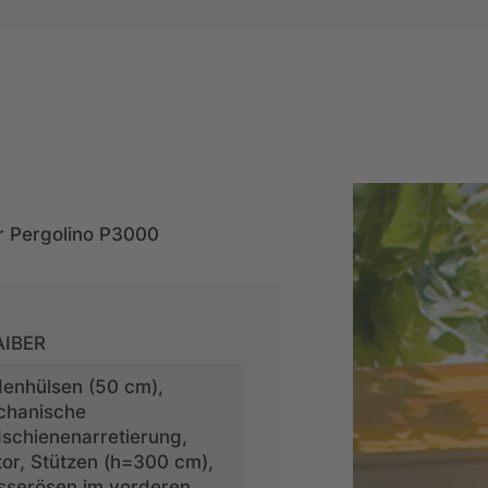
ür Pergolino P3000
AIBER
enhülsen (50 cm),
chanische
schienenarretierung,
or, Stützen (h=300 cm),
serösen im vorderen