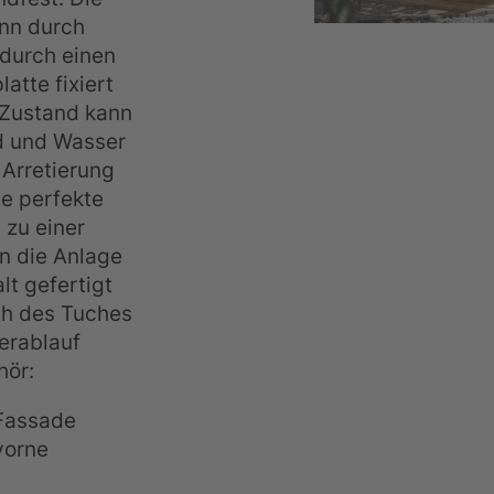
ann durch
 durch einen
atte fixiert
 Zustand kann
d und Wasser
 Arretierung
ne perfekte
 zu einer
n die Anlage
t gefertigt
ch des Tuches
erablauf
hör:
Fassade
vorne