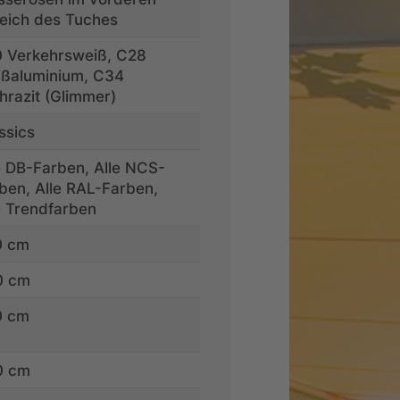
eich des Tuches
 Verkehrsweiß, C28
ßaluminium, C34
hrazit (Glimmer)
ssics
e DB-Farben, Alle NCS-
ben, Alle RAL-Farben,
e Trendfarben
0 cm
0 cm
0 cm
0 cm