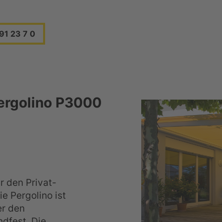
91 23 7 0
ergolino P3000
r den Privat-
e Pergolino ist
er den
dfest. Die