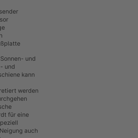
sender
sor
ge
h
ßplatte
e Sonnen- und
t- und
schiene kann
etiert werden
durchgehen
sche
dt für eine
peziell
 Neigung auch