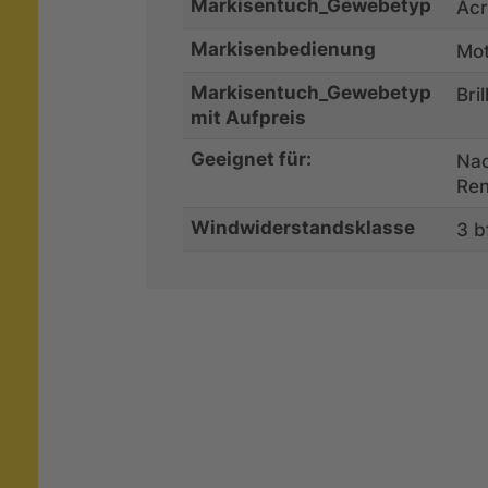
Markisentuch_Gewebetyp
Acr
Markisenbedienung
Mot
Markisentuch_Gewebetyp
Bri
mit Aufpreis
Geeignet für:
Nac
Ren
Windwiderstandsklasse
3 b